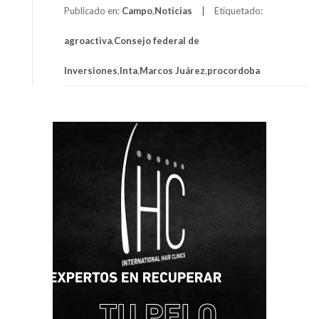
Publicado en:
Campo
,
Noticias
Etiquetado:
agroactiva
,
Consejo federal de
Inversiones
,
Inta
,
Marcos Juárez
,
procordoba