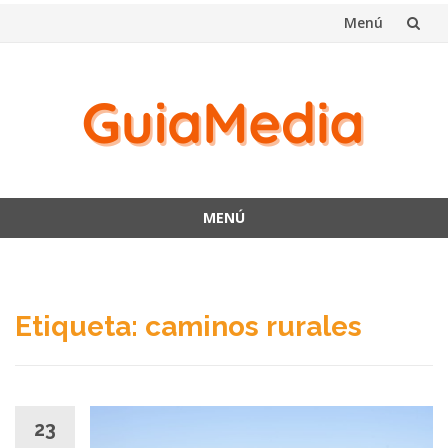
Menú
Saltar
al
contenido
MENÚ
Saltar
al
contenido
Etiqueta:
caminos rurales
23