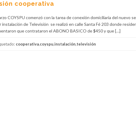
isión cooperativa
rzo COYSPU comenzó con la tarea de conexión domiciliaria del nuevo se
r instalación de Televisión se realizó en calle Santa Fé 203 donde reside
comentaron que contrataron el ABONO BASICO de $450 y que […]
iquetado:
cooperativa
,
coyspu
,
instalación
,
televisión