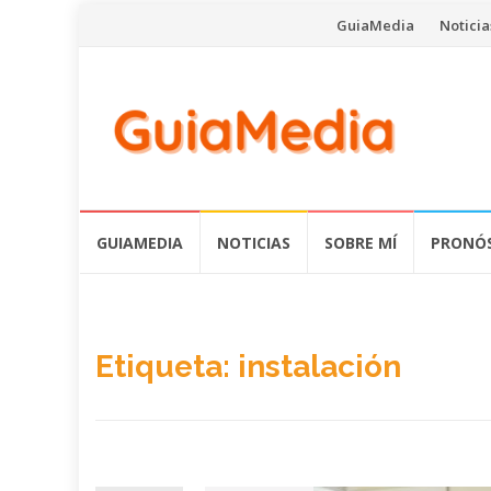
Saltar
GuiaMedia
Noticia
al
contenido
Saltar
GUIAMEDIA
NOTICIAS
SOBRE MÍ
PRONÓS
al
contenido
Etiqueta:
instalación