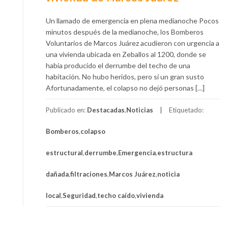
Un llamado de emergencia en plena medianoche Pocos
minutos después de la medianoche, los Bomberos
Voluntarios de Marcos Juárez acudieron con urgencia a
una vivienda ubicada en Zeballos al 1200, donde se
había producido el derrumbe del techo de una
habitación. No hubo heridos, pero sí un gran susto
Afortunadamente, el colapso no dejó personas […]
Publicado en:
Destacadas
,
Noticias
Etiquetado:
Bomberos
,
colapso
estructural
,
derrumbe
,
Emergencia
,
estructura
dañada
,
filtraciones
,
Marcos Juárez
,
noticia
local
,
Seguridad
,
techo caído
,
vivienda