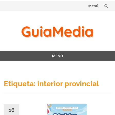
Menú
Saltar
al
contenido
MENÚ
Saltar
al
contenido
Etiqueta:
interior provincial
16