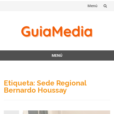
Menú
Saltar
al
contenido
MENÚ
Saltar
al
contenido
Etiqueta:
Sede Regional
Bernardo Houssay