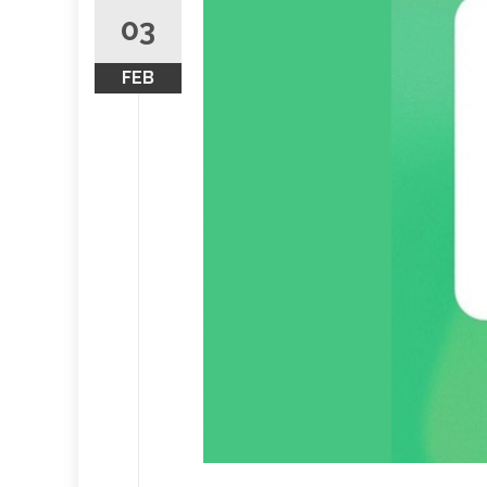
03
FEB