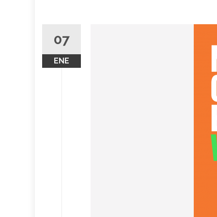
07
ENE