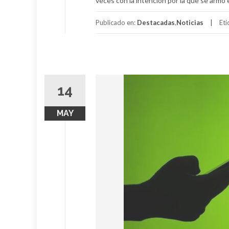
veces con la intención por la que se armó e
Publicado en:
Destacadas
,
Noticias
Et
14
MAY