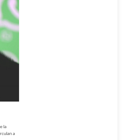
e la
rculan a