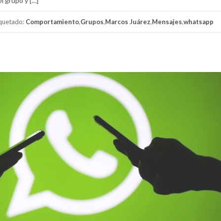
l grupo y […]
iquetado:
Comportamiento
,
Grupos
,
Marcos Juárez
,
Mensajes
,
whatsapp