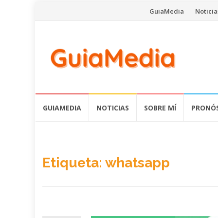
Saltar
GuiaMedia
Noticia
al
contenido
Saltar
GUIAMEDIA
NOTICIAS
SOBRE MÍ
PRONÓS
al
contenido
Etiqueta:
whatsapp