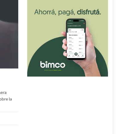
nera
obre la