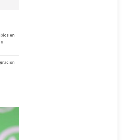
mbios en
De
gracion