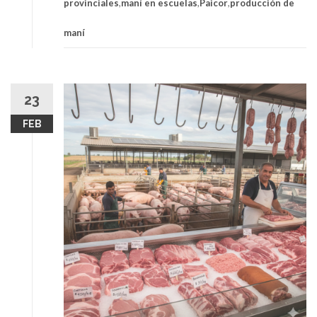
provinciales
,
maní en escuelas
,
Paicor
,
producción de
maní
23
FEB