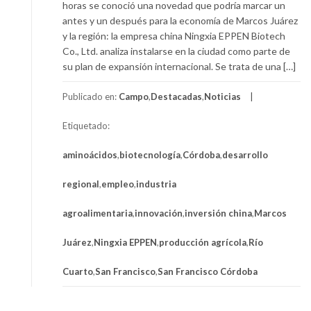
horas se conoció una novedad que podría marcar un
antes y un después para la economía de Marcos Juárez
y la región: la empresa china Ningxia EPPEN Biotech
Co., Ltd. analiza instalarse en la ciudad como parte de
su plan de expansión internacional. Se trata de una […]
Publicado en:
Campo
,
Destacadas
,
Noticias
Etiquetado:
aminoácidos
,
biotecnología
,
Córdoba
,
desarrollo
regional
,
empleo
,
industria
agroalimentaria
,
innovación
,
inversión china
,
Marcos
Juárez
,
Ningxia EPPEN
,
producción agrícola
,
Río
Cuarto
,
San Francisco
,
San Francisco Córdoba