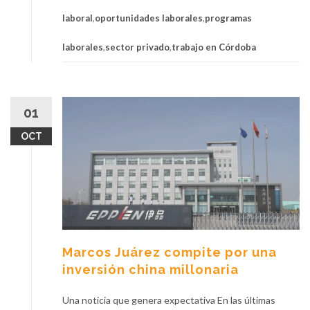
laboral
,
oportunidades laborales
,
programas
laborales
,
sector privado
,
trabajo en Córdoba
01
OCT
Marcos Juárez compite por una
inversión china millonaria
Una noticia que genera expectativa En las últimas