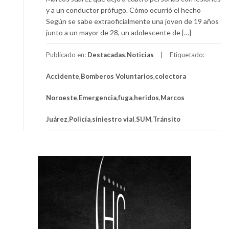
y a un conductor prófugo. Cómo ocurrió el hecho
Según se sabe extraoficialmente una joven de 19 años
junto a un mayor de 28, un adolescente de […]
Publicado en:
Destacadas
,
Noticias
Etiquetado:
Accidente
,
Bomberos Voluntarios
,
colectora
Noroeste
,
Emergencia
,
fuga
,
heridos
,
Marcos
Juárez
,
Policía
,
siniestro vial
,
SUM
,
Tránsito