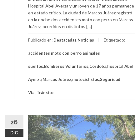
Hospital Abel Ayerza y un joven de 17 años permanece
en estado crítico. La ciudad de Marcos Juárez registró
en la noche dos accidentes moto con perro en Marcos
Juárez, ocurridos en distintos […]
Publicado en:
Destacadas
,
Noticias
Etiquetado:
accidentes moto con perro
,
animales
sueltos
,
Bomberos Voluntarios
,
Córdoba
,
hospital Abel
Ayerza
,
Marcos Juárez
,
motociclistas
,
Seguridad
Vial
,
Tránsito
26
DIC