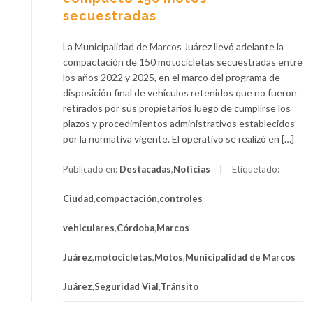
secuestradas
La Municipalidad de Marcos Juárez llevó adelante la
compactación de 150 motocicletas secuestradas entre
los años 2022 y 2025, en el marco del programa de
disposición final de vehículos retenidos que no fueron
retirados por sus propietarios luego de cumplirse los
plazos y procedimientos administrativos establecidos
por la normativa vigente. El operativo se realizó en […]
Publicado en:
Destacadas
,
Noticias
Etiquetado:
Ciudad
,
compactación
,
controles
vehiculares
,
Córdoba
,
Marcos
Juárez
,
motocicletas
,
Motos
,
Municipalidad de Marcos
Juárez
,
Seguridad Vial
,
Tránsito