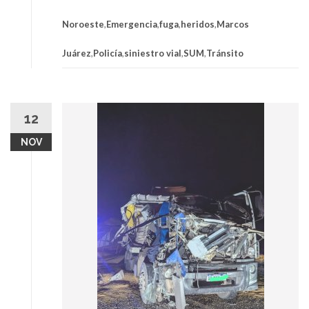
Noroeste
,
Emergencia
,
fuga
,
heridos
,
Marcos
Juárez
,
Policía
,
siniestro vial
,
SUM
,
Tránsito
12
NOV