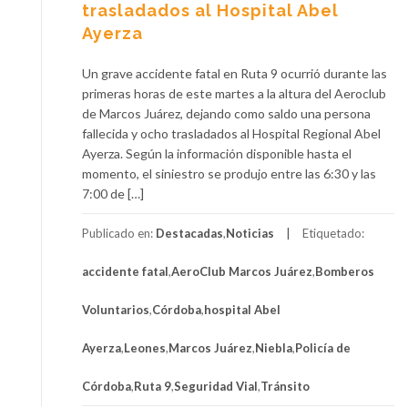
trasladados al Hospital Abel
Ayerza
Un grave accidente fatal en Ruta 9 ocurrió durante las
primeras horas de este martes a la altura del Aeroclub
de Marcos Juárez, dejando como saldo una persona
fallecida y ocho trasladados al Hospital Regional Abel
Ayerza. Según la información disponible hasta el
momento, el siniestro se produjo entre las 6:30 y las
7:00 de […]
Publicado en:
Destacadas
,
Noticias
Etiquetado:
accidente fatal
,
AeroClub Marcos Juárez
,
Bomberos
Voluntarios
,
Córdoba
,
hospital Abel
Ayerza
,
Leones
,
Marcos Juárez
,
Niebla
,
Policía de
Córdoba
,
Ruta 9
,
Seguridad Vial
,
Tránsito