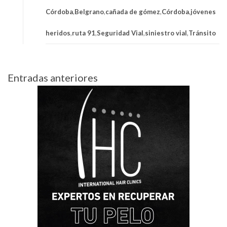
Córdoba
,
Belgrano
,
cañada de gómez
,
Córdoba
,
jóvenes
heridos
,
ruta 91
,
Seguridad Vial
,
siniestro vial
,
Tránsito
Navegación
Entradas anteriores
de
entradas