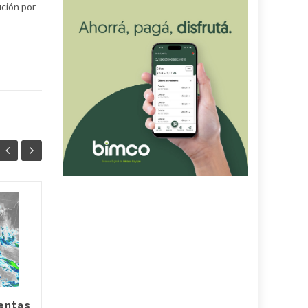
ución por
Siciliano: «Córdoba
05
05
está lista para
AGO
recibir al Papa León
AGO
XIV»
El Vaticano confirmó que el
Santo Padre estará en la
entas