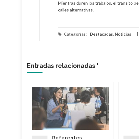
Mientras duren los trabajos, el tránsito 
calles alternativas.
Categorías:
Destacadas
,
Noticias
Entradas relacionadas '
rá a
Alberdi
rez?
nfirmó
pacio
cerá
Referentes