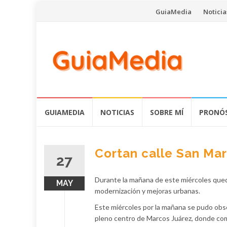
Saltar
GuiaMedia
Noticia
al
contenido
Saltar
GUIAMEDIA
NOTICIAS
SOBRE MÍ
PRONÓS
al
contenido
Cortan calle San Mar
27
Durante la mañana de este miércoles quedó
MAY
modernización y mejoras urbanas.
Este miércoles por la mañana se pudo observ
pleno centro de Marcos Juárez, donde com