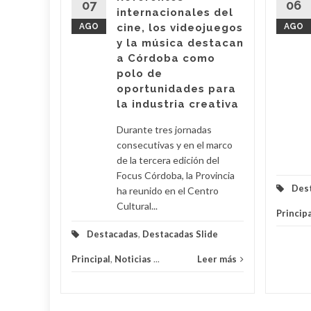
de
07
06
internacionales del
delante
AGO
cine, los videojuegos
AGO
y la música destacan
a Córdoba como
eer más
polo de
oportunidades para
la industria creativa
Durante tres jornadas
consecutivas y en el marco
de la tercera edición del
Focus Córdoba, la Provincia
Des
ha reunido en el Centro
Cultural...
Principa
Destacadas
,
Destacadas Slide
Principal
,
Noticias
...
Leer más