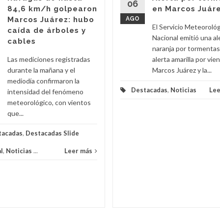
06
84,6 km/h golpearon
en Marcos Juár
Marcos Juárez: hubo
AGO
El Servicio Meteoroló
caída de árboles y
Nacional emitió una al
cables
naranja por tormentas
Las mediciones registradas
alerta amarilla por vie
durante la mañana y el
Marcos Juárez y la...
mediodía confirmaron la
Destacadas
,
Noticias
Lee
intensidad del fenómeno
meteorológico, con vientos
que...
tacadas
,
Destacadas Slide
l
,
Noticias
...
Leer más