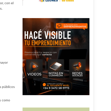
r, con el
s.
 mayor
s públicos
os como