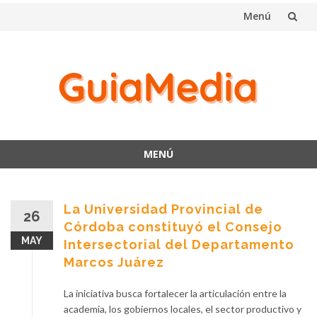
Menú
Saltar
al
contenido
MENÚ
Saltar
al
contenido
La Universidad Provincial de
26
Córdoba constituyó el Consejo
MAY
Intersectorial del Departamento
Marcos Juárez
La iniciativa busca fortalecer la articulación entre la
academia, los gobiernos locales, el sector productivo y