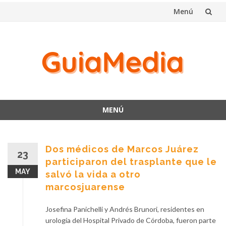
Menú
Saltar
al
contenido
MENÚ
Saltar
al
contenido
Dos médicos de Marcos Juárez
23
participaron del trasplante que le
MAY
salvó la vida a otro
marcosjuarense
Josefina Panichelli y Andrés Brunori, residentes en
urología del Hospital Privado de Córdoba, fueron parte