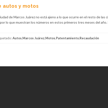
e autos y motos
iudad de Marcos Juárez no está ajeno a lo que ocurre en el resto de las 
na por lo que muestran los números en estos primeros tres meses del año.
iquetado:
Autos
,
Marcos Juárez
,
Motos
,
Patentamiento
,
Recaudación