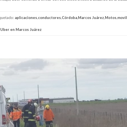
iquetado:
aplicaciones
,
conductores
,
Córdoba
,
Marcos Juárez
,
Motos
,
movil
,
Uber en Marcos Juárez