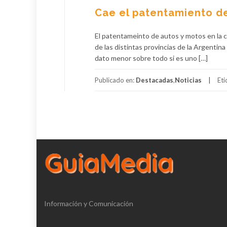
Cae el patentamiento d
El patentameinto de autos y motos en la c
de las distintas provincias de la Argenti
dato menor sobre todo si es uno […]
Publicado en:
Destacadas
,
Noticias
Et
Información y Comunicación