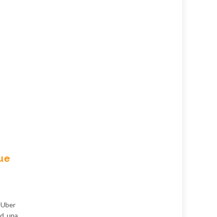
que
: Uber
d, una