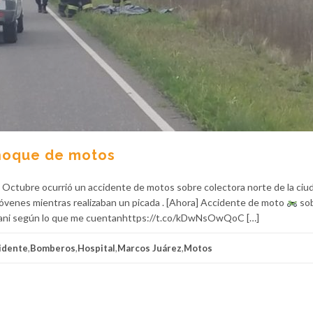
choque de motos
e Octubre ocurrió un accidente de motos sobre colectora norte de la ciu
 jóvenes mientras realizaban un picada . [Ahora] Accidente de moto
so
iolani según lo que me cuentanhttps://t.co/kDwNsOwQoC […]
idente
,
Bomberos
,
Hospital
,
Marcos Juárez
,
Motos