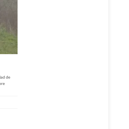
dad de
bre