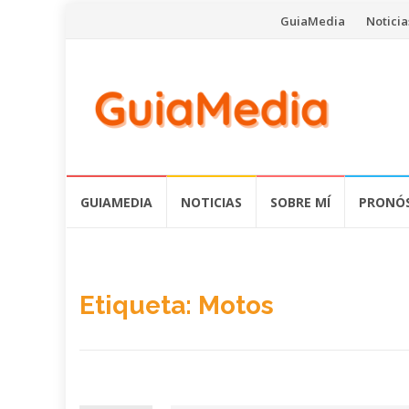
Saltar
GuiaMedia
Noticia
al
contenido
Saltar
GUIAMEDIA
NOTICIAS
SOBRE MÍ
PRONÓS
al
contenido
Etiqueta:
Motos