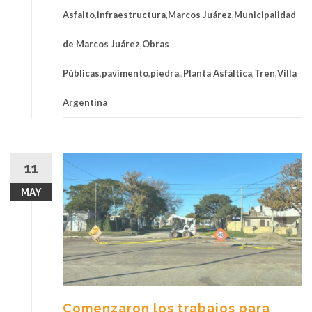
Asfalto
,
infraestructura
,
Marcos Juárez
,
Municipalidad
de Marcos Juárez
,
Obras
Públicas
,
pavimento
,
piedra.
,
Planta Asfáltica
,
Tren
,
Villa
Argentina
11
MAY
Comenzaron los trabajos para