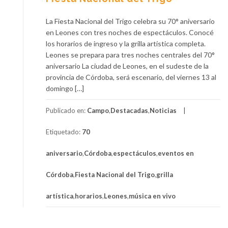
La Fiesta Nacional del Trigo celebra su 70° aniversario
en Leones con tres noches de espectáculos. Conocé
los horarios de ingreso y la grilla artística completa.
Leones se prepara para tres noches centrales del 70°
aniversario La ciudad de Leones, en el sudeste de la
provincia de Córdoba, será escenario, del viernes 13 al
domingo […]
Publicado en:
Campo
,
Destacadas
,
Noticias
Etiquetado:
70
aniversario
,
Córdoba
,
espectáculos
,
eventos en
Córdoba
,
Fiesta Nacional del Trigo
,
grilla
artística
,
horarios
,
Leones
,
música en vivo