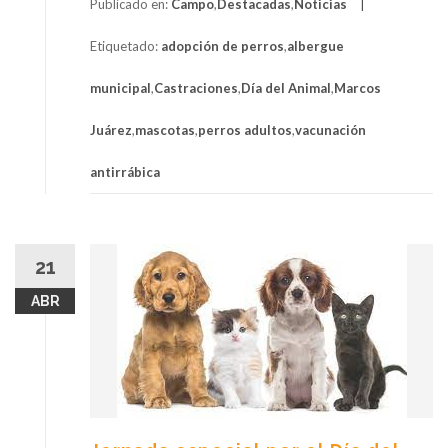
Publicado en:
Campo
,
Destacadas
,
Noticias
Etiquetado:
adopción de perros
,
albergue
municipal
,
Castraciones
,
Día del Animal
,
Marcos
Juárez
,
mascotas
,
perros adultos
,
vacunación
antirrábica
21
ABR