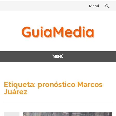
Menú
Saltar
al
contenido
MENÚ
Saltar
al
contenido
Etiqueta:
pronóstico Marcos
Juárez