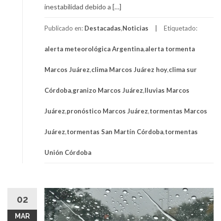
inestabilidad debido a […]
Publicado en:
Destacadas
,
Noticias
Etiquetado:
alerta meteorológica Argentina
,
alerta tormenta
Marcos Juárez
,
clima Marcos Juárez hoy
,
clima sur
Córdoba
,
granizo Marcos Juárez
,
lluvias Marcos
Juárez
,
pronóstico Marcos Juárez
,
tormentas Marcos
Juárez
,
tormentas San Martín Córdoba
,
tormentas
Unión Córdoba
02
MAR