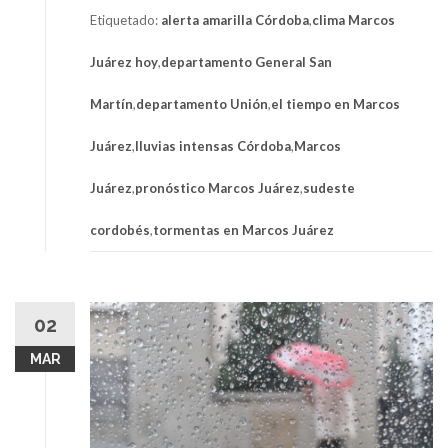
Etiquetado:
alerta amarilla Córdoba
,
clima Marcos
Juárez hoy
,
departamento General San
Martín
,
departamento Unión
,
el tiempo en Marcos
Juárez
,
lluvias intensas Córdoba
,
Marcos
Juárez
,
pronóstico Marcos Juárez
,
sudeste
cordobés
,
tormentas en Marcos Juárez
02
MAR