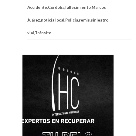
Accidente
,
Córdoba
,
fallecimiento
,
Marcos
Juárez
,
noticia local
,
Policía
,
remis
,
siniestro
vial
,
Tránsito