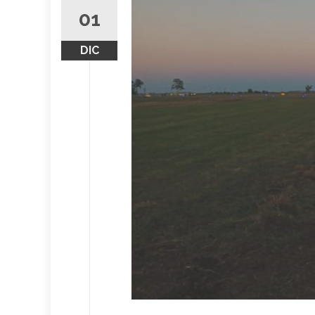
01
DIC