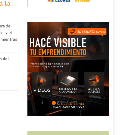
á la
era de
o, y el
, mientras
n del