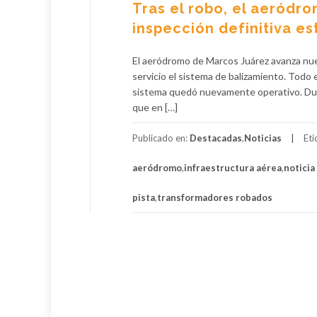
Tras el robo, el aeródro
inspección definitiva e
El aeródromo de Marcos Juárez avanza nuev
servicio el sistema de balizamiento. Todo
sistema quedó nuevamente operativo. Duran
que en […]
Publicado en:
Destacadas
,
Noticias
Et
aeródromo
,
infraestructura aérea
,
noticia
pista
,
transformadores robados