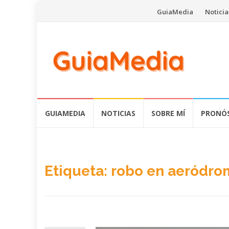
Saltar
GuiaMedia
Noticia
al
contenido
Saltar
GUIAMEDIA
NOTICIAS
SOBRE MÍ
PRONÓS
al
contenido
Etiqueta:
robo en aeródro