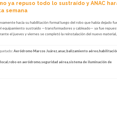
mo ya repuso todo lo sustraído y ANAC har
sta semana
amente hacia su habilitación formal luego del robo que había dejado fu
 el equipamiento sustraído —transformadores y cableado— ya fue repuest
te el jueves y viernes se completó la reinstalación del nuevo material
iquetado:
Aeródromo Marcos Juárez
,
anac
,
balizamiento aéreo
,
habilitació
 local
,
robo en aeródromo
,
seguridad aérea
,
sistema de iluminación de