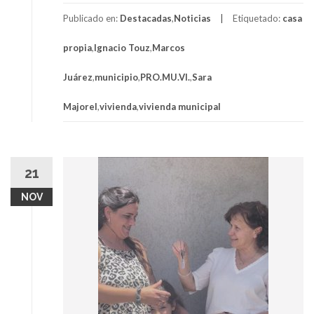
Publicado en:
Destacadas
,
Noticias
Etiquetado:
casa
propia
,
Ignacio Touz
,
Marcos
Juárez
,
municipio
,
PRO.MU.VI.
,
Sara
Majorel
,
vivienda
,
vivienda municipal
21
NOV