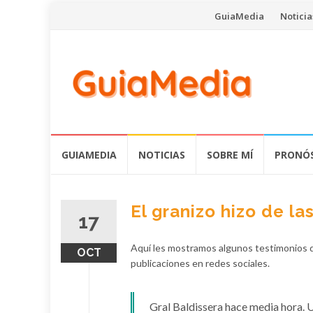
Saltar
GuiaMedia
Noticia
al
contenido
Saltar
GUIAMEDIA
NOTICIAS
SOBRE MÍ
PRONÓS
al
contenido
El granizo hizo de la
17
Aquí les mostramos algunos testimonios de 
OCT
publicaciones en redes sociales.
Gral Baldissera hace media hora. U