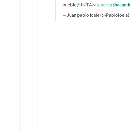
pueblo
@INTAMsJuarez
@aaandr
— Juan pablo ioele (@PabloIoele)