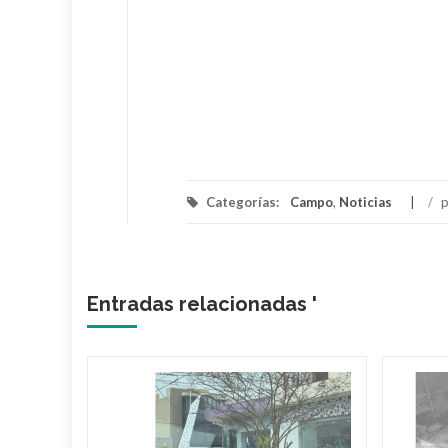
Categorías:
Campo
,
Noticias
/
p
Entradas relacionadas '
 tiene
 cada
s