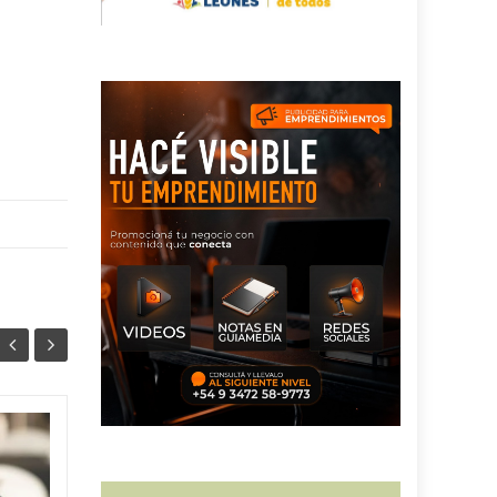
¿Cuándo volverá a
05
02
abrir el Patio Alberdi
AGO
de Marcos Juárez?
AGO