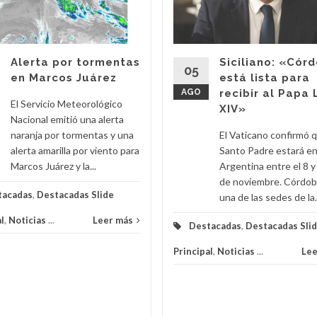
Alerta por tormentas
Siciliano: «Cór
05
en Marcos Juárez
está lista para
AGO
recibir al Papa
El Servicio Meteorológico
XIV»
Nacional emitió una alerta
naranja por tormentas y una
El Vaticano confirmó q
alerta amarilla por viento para
Santo Padre estará en
Marcos Juárez y la...
Argentina entre el 8 y
de noviembre. Córdob
tacadas
,
Destacadas Slide
una de las sedes de la.
l
,
Noticias
...
Leer más
Destacadas
,
Destacadas Sli
Principal
,
Noticias
...
Lee