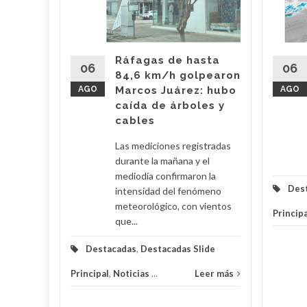
n más de
s
5
Ráfagas de hasta
miento
06
06
84,6 km/h golpearon
s
AGO
Marcos Juárez: hubo
AGO
.
caída de árboles y
cables
eer más
Las mediciones registradas
durante la mañana y el
mediodía confirmaron la
Des
intensidad del fenómeno
meteorológico, con vientos
Principa
que...
Destacadas
,
Destacadas Slide
Principal
,
Noticias
...
Leer más