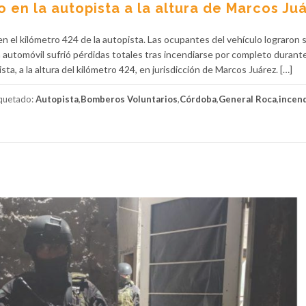
o en la autopista a la altura de Marcos Ju
n el kilómetro 424 de la autopista. Las ocupantes del vehículo lograron sa
automóvil sufrió pérdidas totales tras incendiarse por completo durante
a, a la altura del kilómetro 424, en jurisdicción de Marcos Juárez. […]
iquetado:
Autopista
,
Bomberos Voluntarios
,
Córdoba
,
General Roca
,
incen