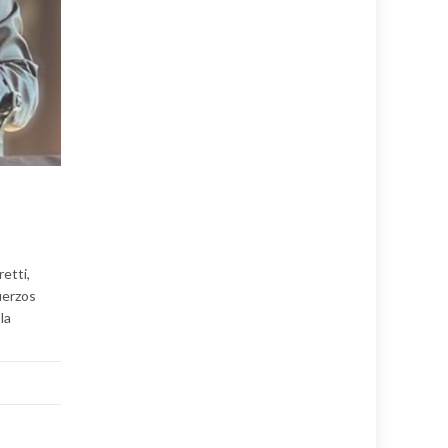
etti,
uerzos
la