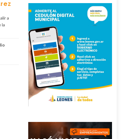
árez
lir a
 la
dio