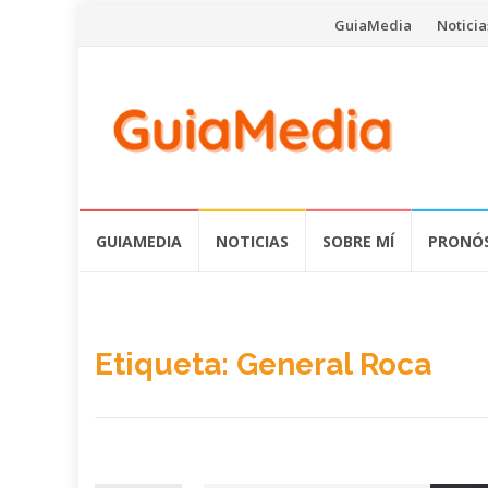
Saltar
GuiaMedia
Noticia
al
contenido
Saltar
GUIAMEDIA
NOTICIAS
SOBRE MÍ
PRONÓS
al
contenido
Etiqueta:
General Roca