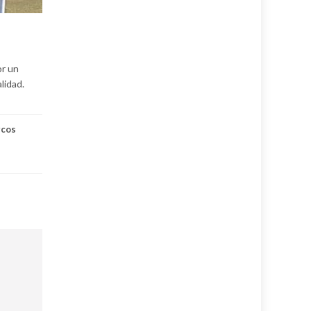
or un
alidad.
cos