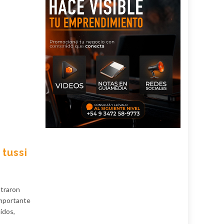
tussi
straron
importante
idos,