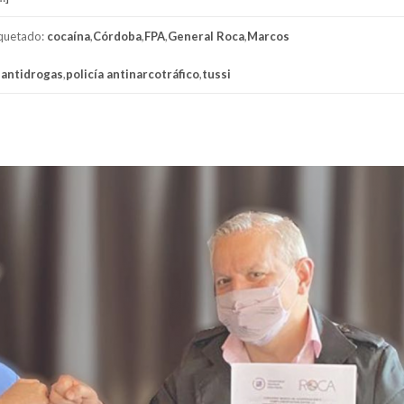
iquetado:
cocaína
,
Córdoba
,
FPA
,
General Roca
,
Marcos
 antidrogas
,
policía antinarcotráfico
,
tussi