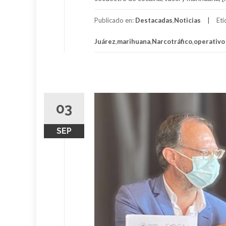
Publicado en:
Destacadas
,
Noticias
Et
Juárez
,
marihuana
,
Narcotráfico
,
operativo
03
SEP