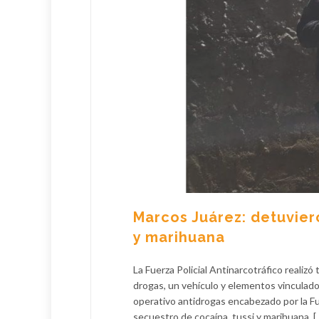
Marcos Juárez: detuvier
y marihuana
La Fuerza Policial Antinarcotráfico reali
drogas, un vehículo y elementos vinculado
operativo antidrogas encabezado por la Fu
secuestro de cocaína, tussi y marihuana, [