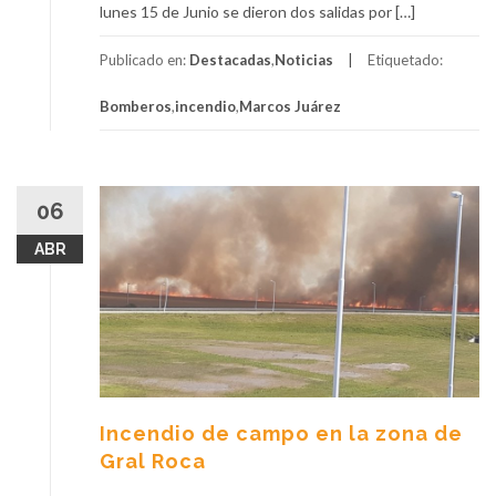
lunes 15 de Junio se dieron dos salidas por […]
Publicado en:
Destacadas
,
Noticias
Etiquetado:
Bomberos
,
incendio
,
Marcos Juárez
06
ABR
Incendio de campo en la zona de
Gral Roca