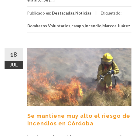
Publicado en:
Destacadas
,
Noticias
Etiquetado:
Bomberos Voluntarios
,
campo
,
incendio
,
Marcos Juárez
18
JUL
Se mantiene muy alto el riesgo de
incendios en Córdoba