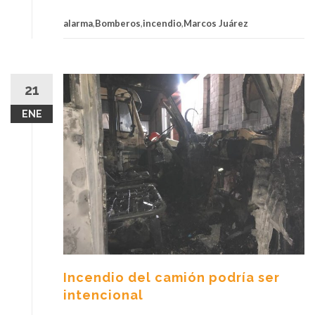
alarma
,
Bomberos
,
incendio
,
Marcos Juárez
21
ENE
Incendio del camión podría ser
intencional