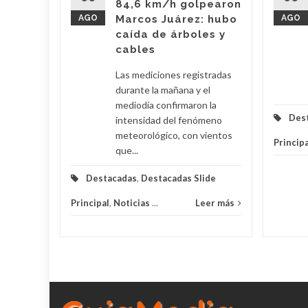
84,6 km/h golpearon
s
AGO
Marcos Juárez: hubo
AGO
.
caída de árboles y
cables
eer más
Las mediciones registradas
durante la mañana y el
mediodía confirmaron la
Des
intensidad del fenómeno
meteorológico, con vientos
Principa
que...
Destacadas
,
Destacadas Slide
Principal
,
Noticias
...
Leer más