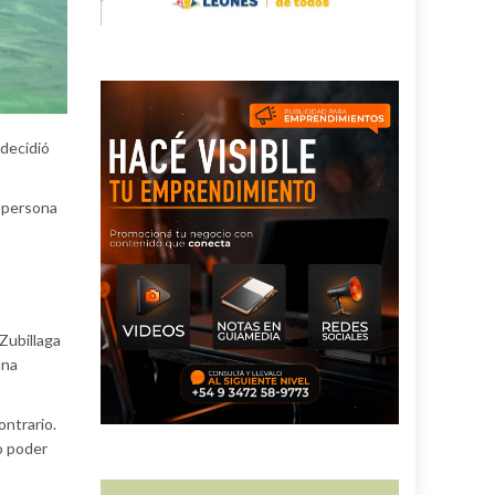
 decidió
a persona
Zubillaga
una
ontrario.
o poder