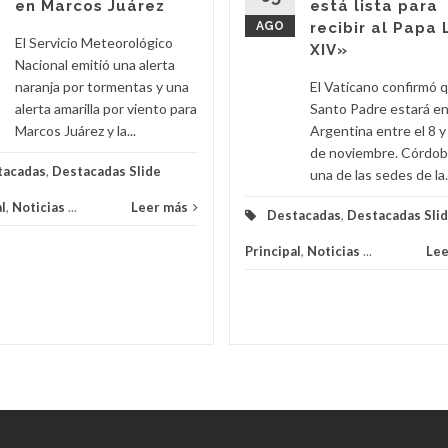
en Marcos Juárez
está lista para
AGO
recibir al Papa
El Servicio Meteorológico
XIV»
Nacional emitió una alerta
naranja por tormentas y una
El Vaticano confirmó q
alerta amarilla por viento para
Santo Padre estará en
Marcos Juárez y la...
Argentina entre el 8 y
de noviembre. Córdob
tacadas
,
Destacadas Slide
una de las sedes de la.
l
,
Noticias
...
Leer más
Destacadas
,
Destacadas Sli
Principal
,
Noticias
...
Lee