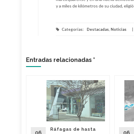
y a miles de kilómetros de su ciudad, eligió
Categorías:
Destacadas
,
Noticias
Entradas relacionadas '
 tiene
 cada
s
n más de
s
5
Ráfagas de hasta
miento
06
06