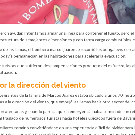
on ayudar. Intentamos armar una línea para contener el fuego, pero el 
 estructura de semejantes dimensiones y con tanta carga combustible», e
nce de las llamas, el bombero marcosjuarense recorrió los bungalows cerc
odavía permanecían en las habitaciones para acelerar la evacuación.
turistas que sufrieron descompensaciones producto del esfuerzo, las a
situación.
or la dirección del viento
tegrantes de la familia de Marcos Juárez estaba ubicado a unos 70 metro
as a la dirección del viento, que empujó las llamas hacia otro sector del c
on afectadas y, cuando parecía que la emergencia había terminado, un rei
al traslado de numerosos turistas hacia hoteles ubicados fuera de Bayah
ares terminó convirtiéndose en una experiencia difícil de olvidar para la
ón de la vocación de servicio de un bombero que, incluso estando de v