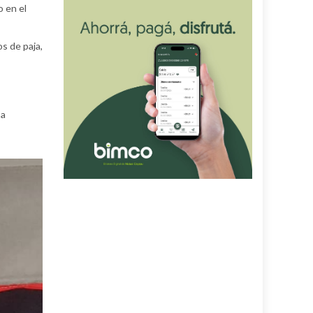
o en el
s de paja,
 a