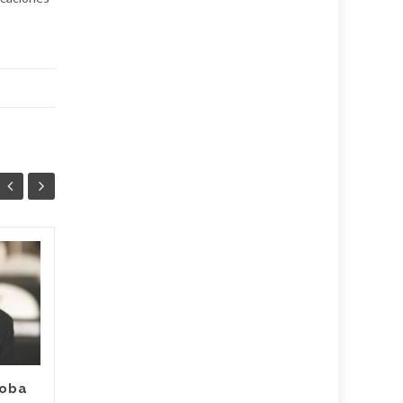
¿Cuándo volverá a
05
02
abrir el Patio Alberdi
AGO
de Marcos Juárez?
AGO
La Municipalidad confirmó
que el tradicional espacio
recreativo permanecerá
doba
cerrado hasta el 31 de