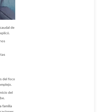
caudal de
xplicó.
anos
ltas
s del foco
omplejo.
nicio del
ibe.
 familia
acaciones