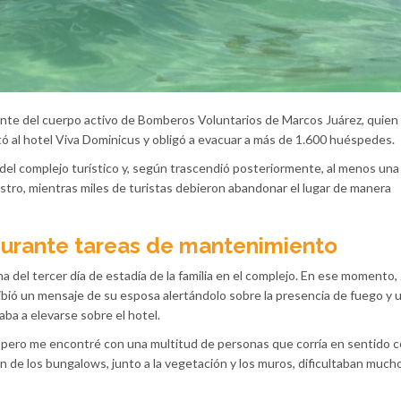
rante del cuerpo activo de Bomberos Voluntarios de Marcos Juárez, quien
ó al hotel Viva Dominicus y obligó a evacuar a más de 1.600 huéspedes.
del complejo turístico y, según trascendió posteriormente, al menos un
estro, mientras miles de turistas debieron abandonar el lugar de manera
durante tareas de mantenimiento
del tercer día de estadía de la familia en el complejo. En ese momento, 
bió un mensaje de su esposa alertándolo sobre la presencia de fuego y 
a a elevarse sobre el hotel.
a, pero me encontré con una multitud de personas que corría en sentido c
ón de los bungalows, junto a la vegetación y los muros, dificultaban much