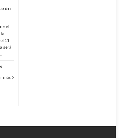
agosto para llevar adelante
 León
tareas de...
Destacadas
,
Noticias
Leer más
Desta
ue el
 la
 el 11
a será
..
de
r más