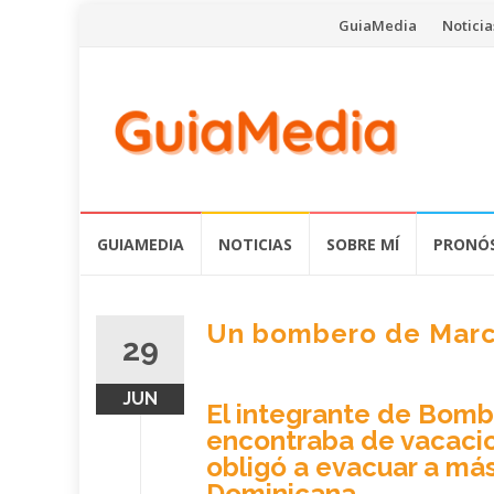
Saltar
GuiaMedia
Noticia
al
contenido
Saltar
GUIAMEDIA
NOTICIAS
SOBRE MÍ
PRONÓS
al
contenido
Un bombero de Marco
29
JUN
El integrante de Bomb
encontraba de vacacio
obligó a evacuar a má
Dominicana.