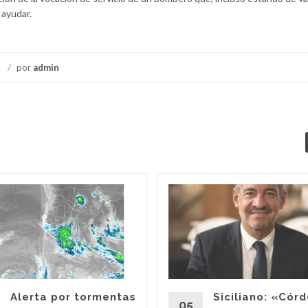
 ayudar.
/
por
admin
Alerta por tormentas
Siciliano: «Cór
05