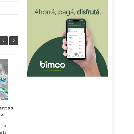
Siciliano: «Córdoba
05
05
está lista para
AGO
recibir al Papa León
AGO
XIV»
El Vaticano confirmó que el
Santo Padre estará en la
entas
Argentina entre el 8 y el 11
ez
de noviembre. Córdoba será
una de las sedes de la...
gico
erta