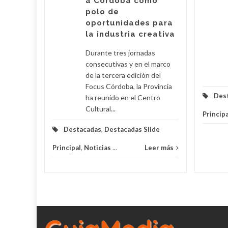
a Córdoba como
eer más
polo de
oportunidades para
la industria creativa
Durante tres jornadas
consecutivas y en el marco
de la tercera edición del
Focus Córdoba, la Provincia
Des
ha reunido en el Centro
Cultural...
Principa
Destacadas
,
Destacadas Slide
Principal
,
Noticias
...
Leer más