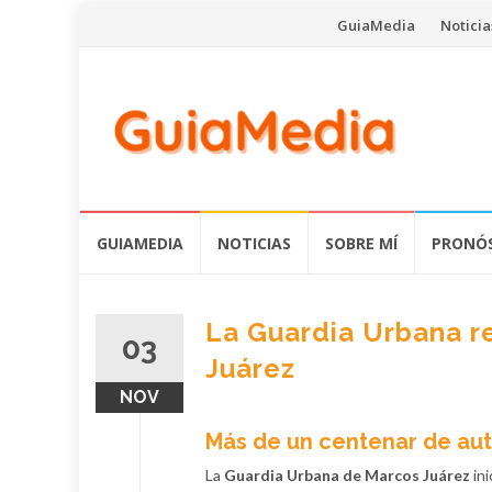
Saltar
GuiaMedia
Noticia
al
contenido
Saltar
GUIAMEDIA
NOTICIAS
SOBRE MÍ
PRONÓS
al
contenido
La Guardia Urbana r
03
Juárez
NOV
Más de un centenar de au
La
Guardia Urbana de Marcos Juárez
ini