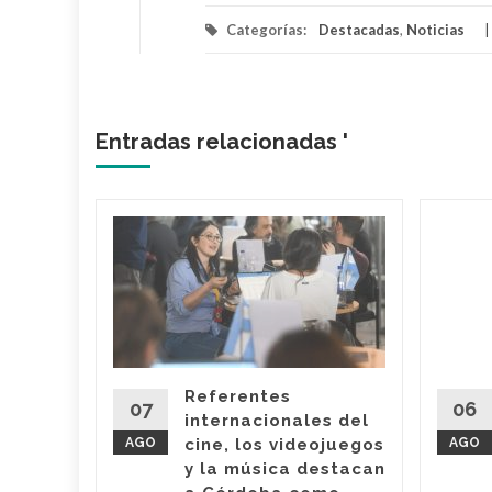
Categorías:
Destacadas
,
Noticias
Entradas relacionadas '
rá a
Alberdi
rez?
nfirmó
pacio
cerá
Referentes
de
07
06
internacionales del
delante
AGO
cine, los videojuegos
AGO
y la música destacan