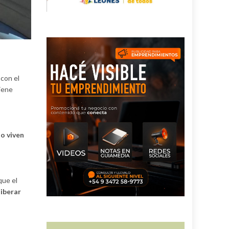
con el
iene
no viven
que el
liberar