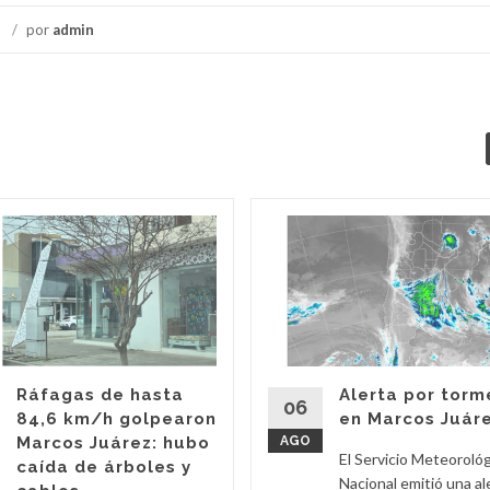
/
por
admin
Ráfagas de hasta
Alerta por torm
06
84,6 km/h golpearon
en Marcos Juár
Marcos Juárez: hubo
AGO
El Servicio Meteoroló
caída de árboles y
Nacional emitió una al