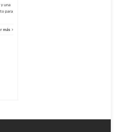
Destacadas
,
Destacadas Slide
Desta
 y una
nto para
Principal
,
Noticias
...
Leer más
r más