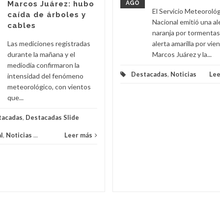
Marcos Juárez: hubo
AGO
El Servicio Meteoroló
caída de árboles y
Nacional emitió una al
cables
naranja por tormentas
Las mediciones registradas
alerta amarilla por vie
durante la mañana y el
Marcos Juárez y la...
mediodía confirmaron la
Destacadas
,
Noticias
Lee
intensidad del fenómeno
meteorológico, con vientos
que...
tacadas
,
Destacadas Slide
l
,
Noticias
...
Leer más