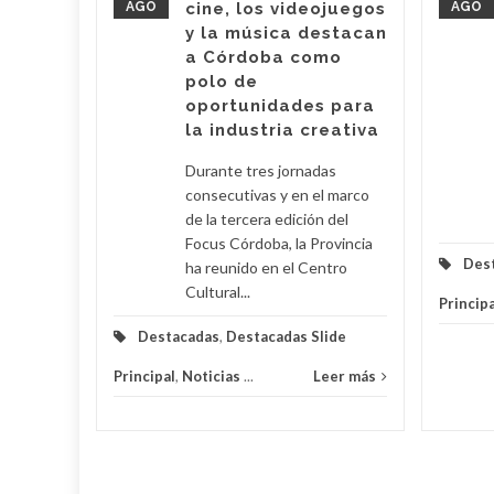
AGO
cine, los videojuegos
AGO
y la música destacan
a Córdoba como
eer más
polo de
oportunidades para
la industria creativa
Durante tres jornadas
consecutivas y en el marco
de la tercera edición del
Focus Córdoba, la Provincia
Des
ha reunido en el Centro
Cultural...
Principa
Destacadas
,
Destacadas Slide
Principal
,
Noticias
...
Leer más