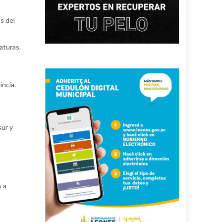
s del
aturas.
incia.
sur y
s a