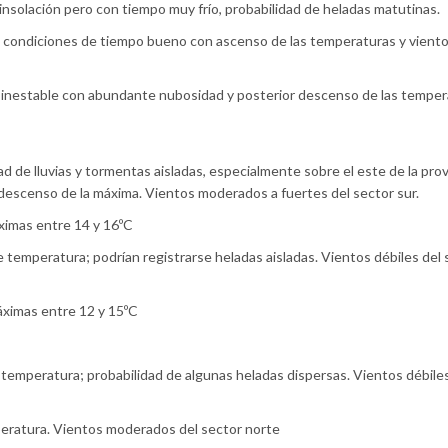
insolación pero con tiempo muy frío, probabilidad de heladas matutinas.
as condiciones de tiempo bueno con ascenso de las temperaturas y viento
po inestable con abundante nubosidad y posterior descenso de las temper
d de lluvias y tormentas aisladas, especialmente sobre el este de la prov
descenso de la máxima. Vientos moderados a fuertes del sector sur.
ximas entre 14 y 16ºC
emperatura; podrían registrarse heladas aisladas. Vientos débiles del 
áximas entre 12 y 15ºC
emperatura; probabilidad de algunas heladas dispersas. Vientos débile
eratura. Vientos moderados del sector norte