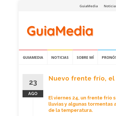
Saltar
GuiaMedia
Noticia
al
contenido
Saltar
GUIAMEDIA
NOTICIAS
SOBRE MÍ
PRONÓS
al
contenido
Nuevo frente frío, e
23
AGO
El viernes 24, un frente frí
lluvias y algunas tormentas 
de la temperatura.