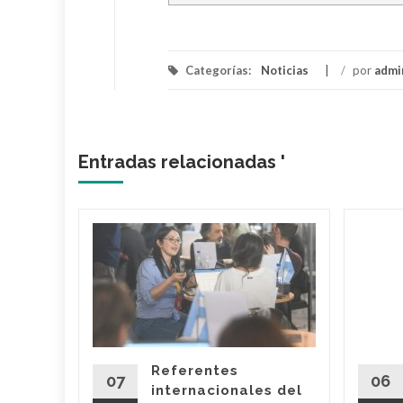
Categorías:
Noticias
/
por
admi
Entradas relacionadas '
rá a
Alberdi
rez?
nfirmó
pacio
cerá
Referentes
de
07
06
internacionales del
delante