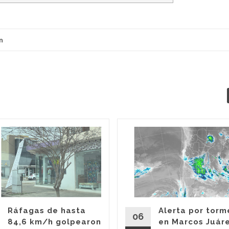
n
Ráfagas de hasta
Alerta por torm
06
84,6 km/h golpearon
en Marcos Juár