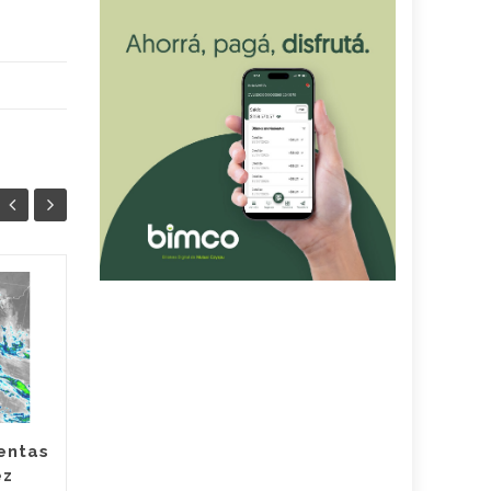
Siciliano: «Córdoba
05
05
está lista para
AGO
recibir al Papa León
AGO
XIV»
El Vaticano confirmó que el
Santo Padre estará en la
entas
Argentina entre el 8 y el 11
ez
de noviembre. Córdoba será