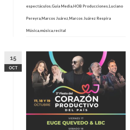
espectáculos
,
Guía Media
,
HOB Producciones
,
Luciano
Pereyra
,
Marcos Juárez
,
Marcos Juárez Respira
Música
,
música
,
recital
15
OCT