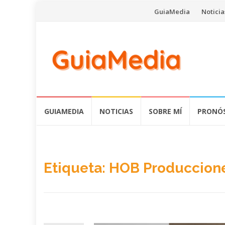
Saltar
GuiaMedia
Noticia
al
contenido
Saltar
GUIAMEDIA
NOTICIAS
SOBRE MÍ
PRONÓS
al
contenido
Etiqueta:
HOB Produccion