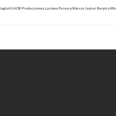
iagiotti
,
HOB Producciones
,
Luciano Pereyra
,
Marcos Juárez Respira Mú