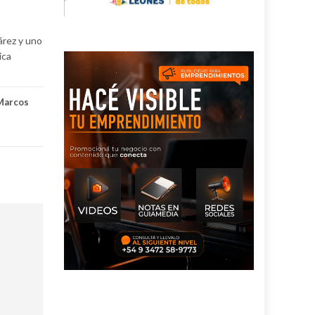
árez y uno
ica
Marcos