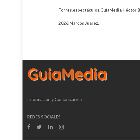
Torres
,
espectáculos
,
GuíaMedia
,
Héctor B
2026
,
Marcos Juárez.
Información y Comunicación
REDES SOCIALES