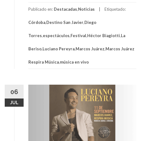
Publicado en:
Destacadas
,
Noticias
Etiquetado:
Córdoba
,
Destino San Javier
,
Diego
Torres
,
espectáculos
,
Festival
,
Héctor Biagiotti
,
La
Beriso
,
Luciano Pereyra
,
Marcos Juárez
,
Marcos Juárez
Respira Música
,
música en vivo
06
JUL