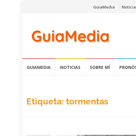
Saltar
GuiaMedia
Noticia
al
contenido
Saltar
GUIAMEDIA
NOTICIAS
SOBRE MÍ
PRONÓS
al
contenido
Etiqueta:
tormentas