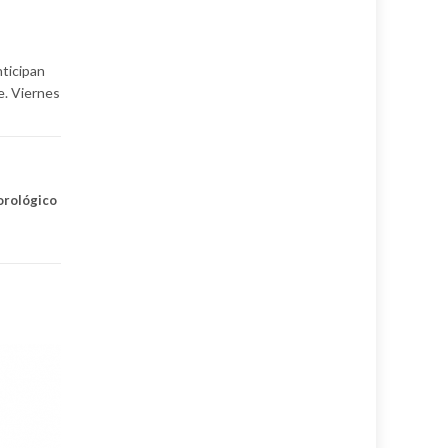
nticipan
e. Viernes
orológico