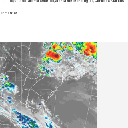
Etiquetado:
alerta amarillo
,
alerta meteorológica
,
Córdoba
,
Marcos
tormentas