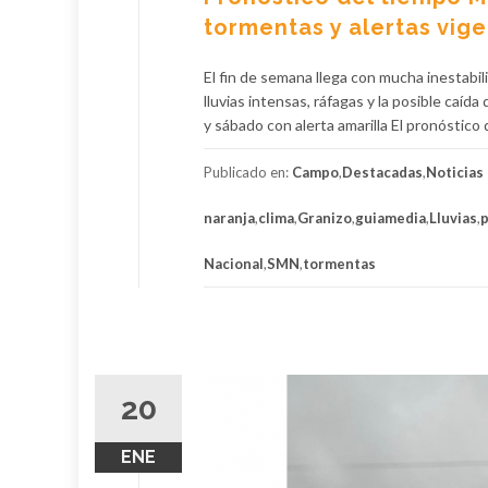
tormentas y alertas vig
El fin de semana llega con mucha inestabil
lluvias intensas, ráfagas y la posible caí
y sábado con alerta amarilla El pronóstico
Publicado en:
Campo
,
Destacadas
,
Noticias
naranja
,
clima
,
Granizo
,
guiamedia
,
Lluvias
,
p
Nacional
,
SMN
,
tormentas
20
ENE