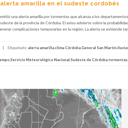
 alerta amarilla en el sudeste cordobés
emitió una alerta amarilla por tormentas que alcanza a los departamento
sudeste de la provincia de Córdoba. El aviso advierte sobre la probabilida
erar complicaciones temporarias en la región. La alerta se extiende ta
Etiquetado:
alerta amarilla
,
clima Córdoba
,
General San Martín
,
lluvia
iempo
,
Servicio Meteorológico Nacional
,
Sudeste de Córdoba
,
tormentas