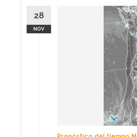
28
NOV
Pronóstico del tiempo M