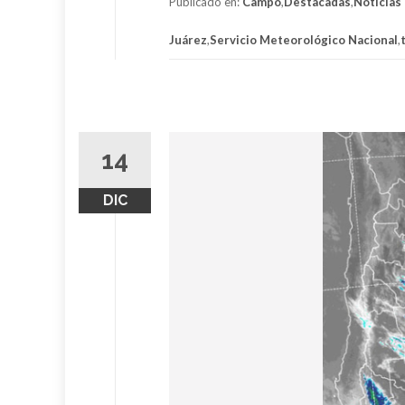
Publicado en:
Campo
,
Destacadas
,
Noticias
Juárez
,
Servicio Meteorológico Nacional
,
14
DIC