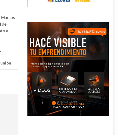
s Marcos
d de
nto a
s
,
unión