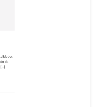
calidades
odo de
 […]